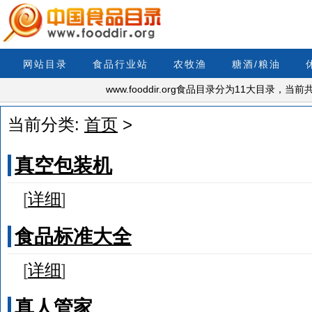
网站目录
食品行业站
农牧渔
糖酒/粮油
www.fooddir.org食品目录分为11大目录，
当前分类:
首页
>
真空包装机
[
详细
]
食品标准大全
[
详细
]
真人管家