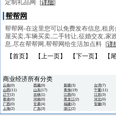
定制礼品网
[
详细
]
帮帮网
帮帮网-在这里您可以免费发布信息,租房
屋买卖,车辆买卖,二手转让,征婚交友,家
息,尽在帮帮网,帮帮网给生活加点料
[
详
【首页】 【上一页】 【下一页】 【尾页
商业经济所有分类
云南
(0)
西藏
(0)
新疆
(3)
台湾
(7)
山西
(11)
山东
(17)
青海
(19)
宁夏
(11)
辽宁
(2)
吉林
(1)
江西
(5)
江苏
(3)
香港
(0)
河南
(0)
黑龙江
(2)
河北
(0)
广西
(0)
甘肃
(4)
福建
(2)
安徽
(3)
上海
(2)
广东
(3)
浙江
(2)