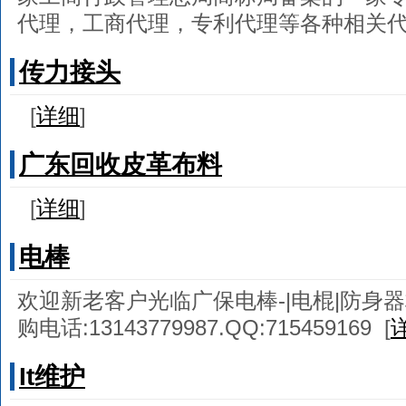
代理，工商代理，专利代理等各种相关
传力接头
[
详细
]
广东回收皮革布料
[
详细
]
电棒
欢迎新老客户光临广保电棒-|电棍|防身器
购电话:13143779987.QQ:715459169
[
It维护